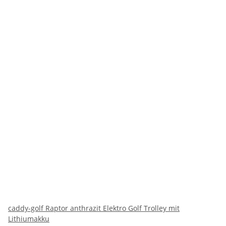
caddy-golf Raptor anthrazit Elektro Golf Trolley mit
Lithiumakku