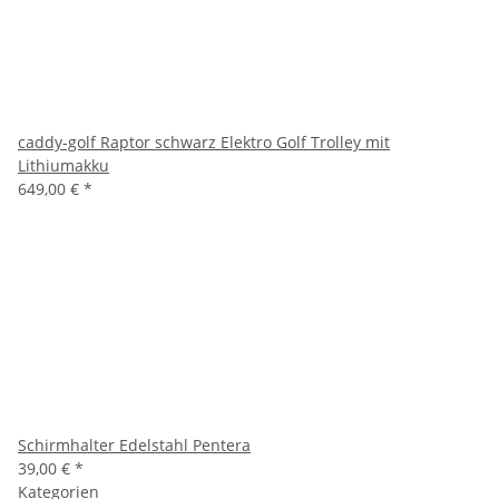
caddy-golf Raptor schwarz Elektro Golf Trolley mit
Lithiumakku
649,00 €
*
Schirmhalter Edelstahl Pentera
39,00 €
*
Kategorien