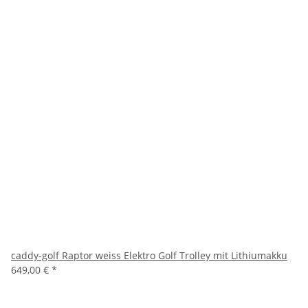
caddy-golf Raptor weiss Elektro Golf Trolley mit Lithiumakku
649,00 €
*