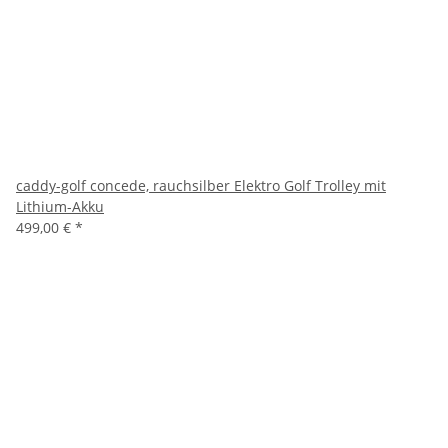
caddy-golf concede, rauchsilber Elektro Golf Trolley mit
Lithium-Akku
499,00 €
*