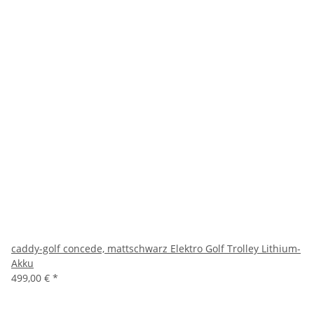
caddy-golf concede, mattschwarz Elektro Golf Trolley Lithium-
Akku
499,00 €
*